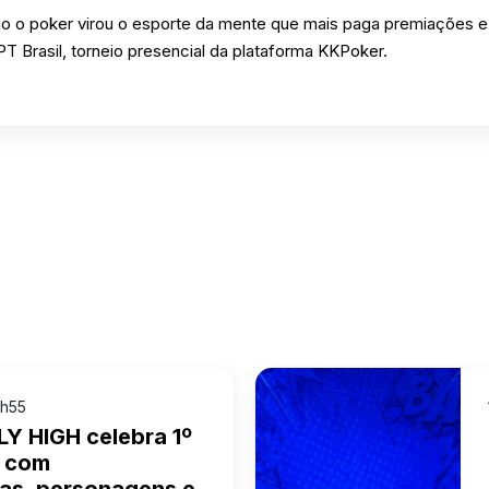
 o poker virou o esporte da mente que mais paga premiações e
 Brasil, torneio presencial da plataforma KKPoker.
1h55
LY HIGH celebra 1º
o com