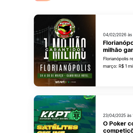
04/02/2026 às
Florianópo
milhão gar
Florianópolis 
março: R$ 1 mil
23/04/2025 às 
O Poker c
competiçõ