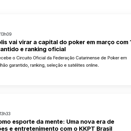
 13h09
lis vai virar a capital do poker em março com 
antido e ranking oficial
recebe o Circuito Oficial da Federação Catarinense de Poker em
hão garantido, ranking, seleção e satélites online.
13h33
omo esporte da mente: Uma nova era de
es e entretenimento com o KKPT Brasil