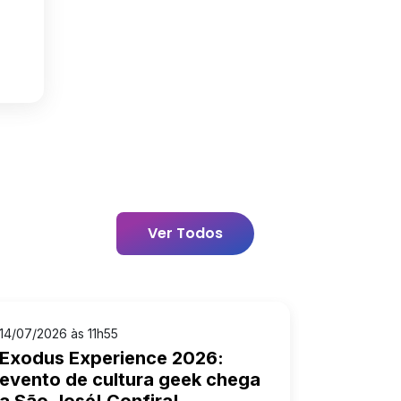
Ver Todos
14/07/2026 às 11h55
Exodus Experience 2026:
evento de cultura geek chega