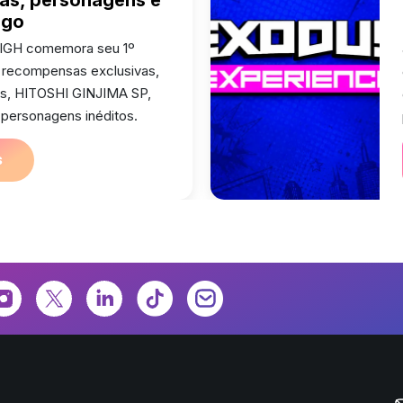
as, personagens e
ogo
HIGH comemora seu 1º
m recompensas exclusivas,
is, HITOSHI GINJIMA SP,
 personagens inéditos.
s