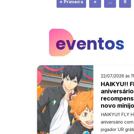
« Primeira
«
...
9
eventos
22/07/2026 às 1
HAIKYU!! F
aniversári
recompens
novo minij
HAIKYU!! FLY 
aniversário co
jogador UR grát