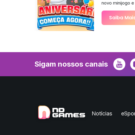
novo minijogo e
Saiba Mai
Sigam nossos canais
Notícias
eSpor