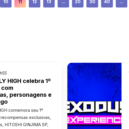
10
11
12
13
...
20
30
40
...
1h55
LY HIGH celebra 1º
o com
as, personagens e
ogo
HIGH comemora seu 1º
m recompensas exclusivas,
is, HITOSHI GINJIMA SP,