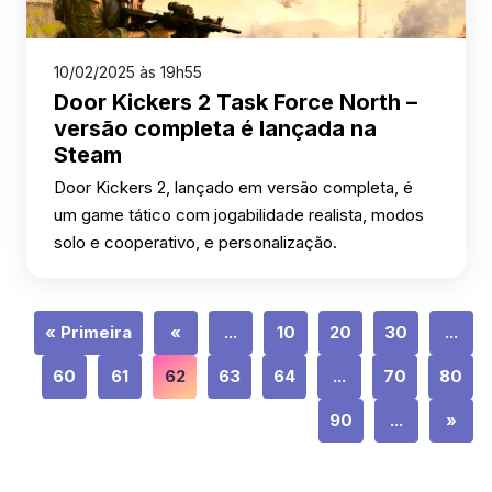
10/02/2025 às 19h55
Door Kickers 2 Task Force North –
versão completa é lançada na
Steam
Door Kickers 2, lançado em versão completa, é
um game tático com jogabilidade realista, modos
solo e cooperativo, e personalização.
« Primeira
«
...
10
20
30
...
60
61
62
63
64
...
70
80
90
...
»