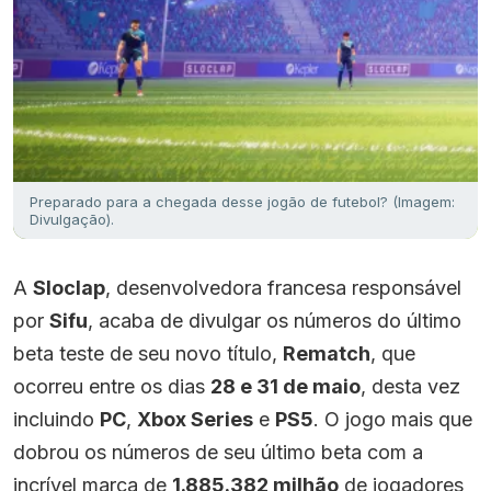
Preparado para a chegada desse jogão de futebol? (Imagem:
Divulgação).
A
Sloclap
, desenvolvedora francesa responsável
por
Sifu
, acaba de divulgar os números do último
beta teste de seu novo título,
Rematch
, que
ocorreu entre os dias
28 e 31 de maio
, desta vez
incluindo
PC
,
Xbox Series
e
PS5
. O jogo mais que
dobrou os números de seu último beta com a
incrível marca de
1.885.382 milhão
de jogadores