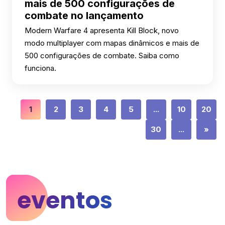
mais de 500 configurações de
combate no lançamento
Modern Warfare 4 apresenta Kill Block, novo
modo multiplayer com mapas dinâmicos e mais de
500 configurações de combate. Saiba como
funciona.
1
2
3
4
5
...
10
20
30
...
»
eventos