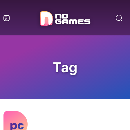
Tag
pc