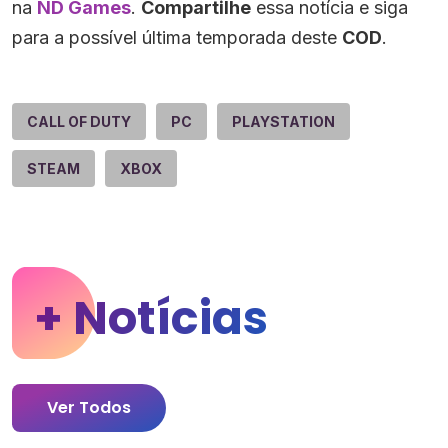
na
ND Games
.
Compartilhe
essa notícia e siga
para a possível última temporada deste
COD
.
CALL OF DUTY
PC
PLAYSTATION
STEAM
XBOX
+ Notícias
Ver Todos