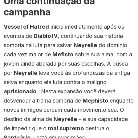
Uma continuação da
campanha
Vessel of Hatred
inicia imediatamente após os
eventos de
Diablo IV
, continuando sua história
sombria na luta para salvar
Neyrelle
do domínio
cada vez maior de
Mefisto
sobre sua alma, com a
jovem ainda abalada por suas escolhas. A busca
por
Neyrelle
leva você às profundezas da antiga
selva enquanto ela luta contra o maligno
aprisionado
. Nesta expansão você deverá
desvendar a trama sombria de
Mephisto
enquanto
novos inimigos cercam cada movimento seu. O
destino da alma de
Neyrelle
– e sua capacidade
de impedir que o
mal supremo
destrua o
Santuário
– está em suas mãos.