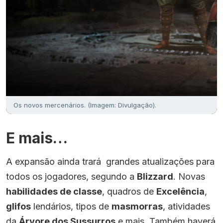
Os novos mercenários. (Imagem: Divulgação).
E mais…
A expansão ainda trará grandes atualizações para
todos os jogadores, segundo a
Blizzard
. Novas
habilidades de classe
, quadros de
Excelência
,
glifos
lendários, tipos de
masmorras
, atividades
da
Árvore dos Sussurros
e mais. Também haverá