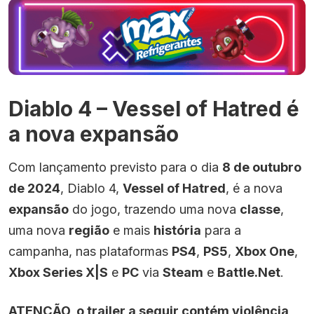
Diablo 4 – Vessel of Hatred é
a nova expansão
Com lançamento previsto para o dia
8 de outubro
de 2024
, Diablo 4,
Vessel of Hatred
, é a nova
expansão
do jogo, trazendo uma nova
classe
,
uma nova
região
e mais
história
para a
campanha, nas plataformas
PS4
,
PS5
,
Xbox One
,
Xbox Series X|S
e
PC
via
Steam
e
Battle.Net
.
ATENÇÃO, o trailer a seguir contém violência