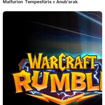
Malfurion Tempesfúria
e
Anub’arak
.