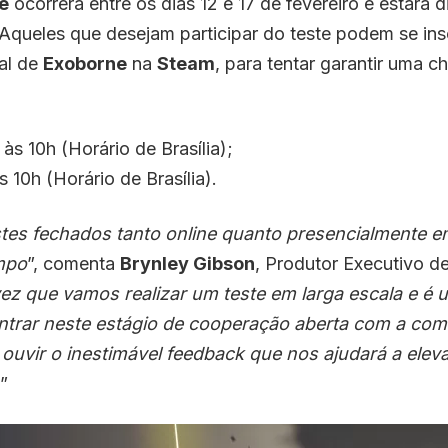
e
ocorrerá entre os dias 12 e 17 de fevereiro e estará d
 Aqueles que desejam participar do teste podem se ins
ial de
Exoborne
na
Steam
, para tentar garantir uma c
o às 10h (Horário de Brasília);
s 10h (Horário de Brasília).
tes fechados tanto online quanto presencialmente 
mpo
”, comenta
Brynley Gibson
, Produtor Executivo d
 vez que vamos realizar um teste em larga escala e 
 entrar neste estágio de cooperação aberta com a co
ouvir o inestimável feedback que nos ajudará a eleva
”