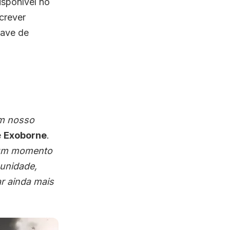
isponível no
crever
have de
em nosso
e
Exoborne
.
é um momento
munidade,
r ainda mais