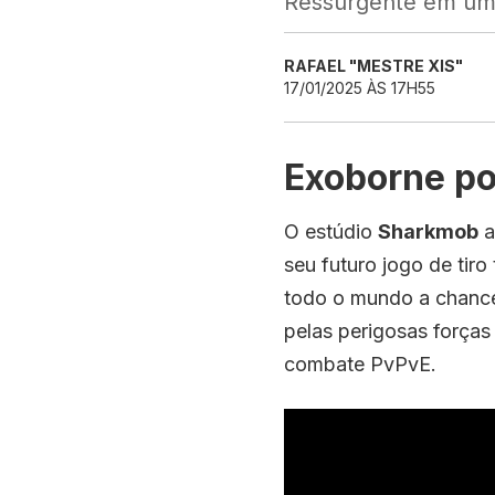
Ressurgente em um 
RAFAEL "MESTRE XIS"
17/01/2025 ÀS 17H55
Exoborne po
O estúdio
Sharkmob
a
seu futuro jogo de tir
todo o mundo a chance
pelas perigosas forças
combate PvPvE.