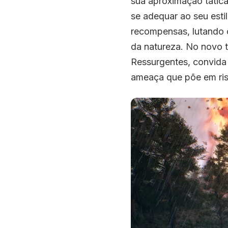
sua aproximação tátic
se adequar ao seu esti
recompensas, lutando c
​​da natureza. No novo 
Ressurgentes, convida o
ameaça que põe em ris