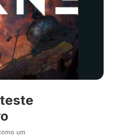
teste
ro
e como um