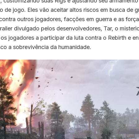
a, customizando suas Rigs e ajustando seu armamento
lo de jogo. Eles vão aceitar altos riscos em busca de 
ontra outros jogadores, facções em guerra e as força
trailer divulgado pelos desenvolvedores, Tar, o misteri
s jogadores a participar da luta contra o Rebirth e en
co a sobrevivência da humanidade.