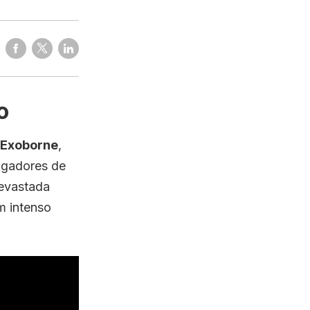
o
Exoborne
,
jogadores de
devastada
m intenso