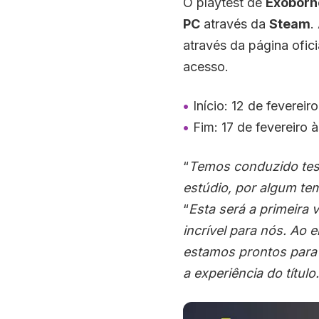
O playtest de
Exoborn
PC
através da
Steam
.
através da página ofic
acesso.
Início: 12 de fevereir
Fim: 17 de fevereiro à
“
Temos conduzido tes
estúdio, por algum te
“
Esta será a primeira
incrível para nós. Ao
estamos prontos para 
a experiência do título.