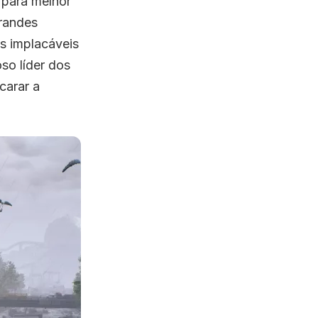
 para melhor
grandes
s implacáveis
oso líder dos
carar a