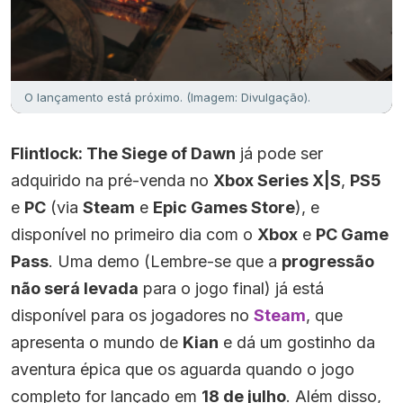
O lançamento está próximo. (Imagem: Divulgação).
Flintlock: The Siege of Dawn
já pode ser
adquirido na pré-venda no
Xbox Series X|S
,
PS5
e
PC
(via
Steam
e
Epic Games Store
), e
disponível no primeiro dia com o
Xbox
e
PC Game
Pass
. Uma demo (Lembre-se que a
progressão
não será levada
para o jogo final) já está
disponível para os jogadores no
Steam
, que
apresenta o mundo de
Kian
e dá um gostinho da
aventura épica que os aguarda quando o jogo
completo for lançado em
18 de julho
. Além disso,