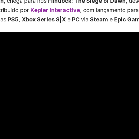
en
, chega para nós
Flintlock: The Siege of Dawn
, des
tribuído por
Kepler Interactive
, com lançamento par
mas
PS5
,
Xbox Series S|X
e
PC
via
Steam
e
Epic Gam