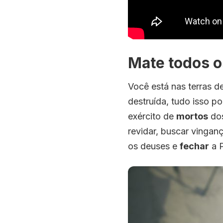
Mate todos 
Você está nas terras d
destruída, tudo isso p
exército de
mortos
do
revidar, buscar vingan
os deuses e
fechar
a P