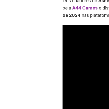
Dos criadores de
Ash
pela
A44 Games
e dis
de 2024
nas platafor