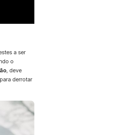
estes a ser
ando o
zão
, deve
para derrotar