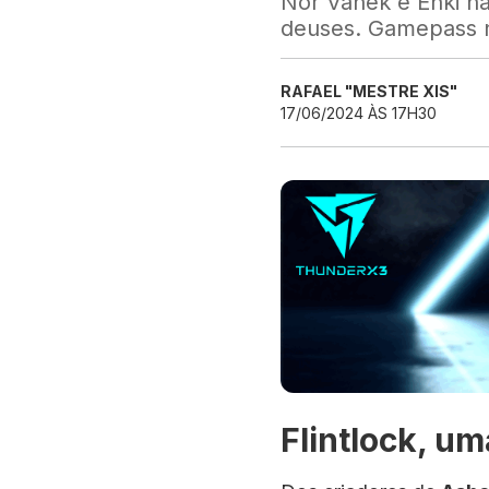
Nor Vanek e Enki na
deuses. Gamepass n
RAFAEL "MESTRE XIS"
17/06/2024 ÀS 17H30
Flintlock, u