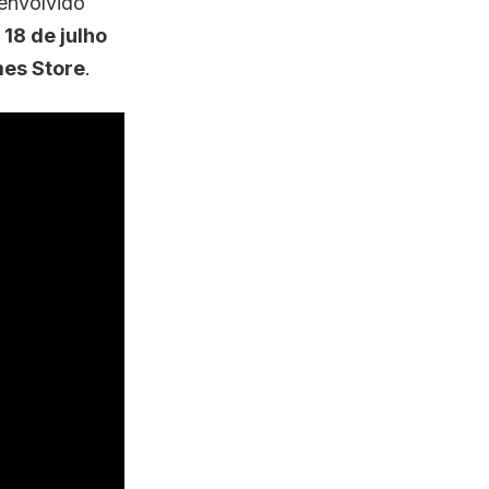
envolvido
a
18 de julho
es Store
.