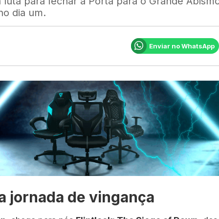
 luta para fechar a Porta para o Grande Abismo
o dia um.
Enviar no WhatsApp
ma jornada de vingança