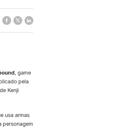
bound
, game
licado pela
de Kenji
ue usa armas
da personagem