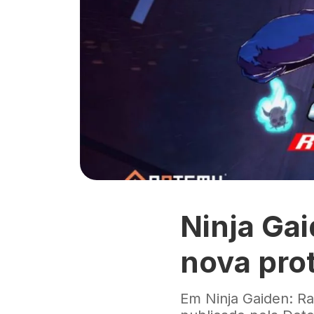
Ninja Ga
nova prot
Em Ninja Gaiden: R