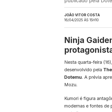
publicado pela Dote
JOÃO VITOR COSTA
16/04/2025 ÀS 15H10
Ninja Gaide
protagonist
Nesta quarta-feira (16)
desenvolvido pela
The
Dotemu
. A prévia apr
Mozu.
Kumori é figura antagô
modernas e fontes de 