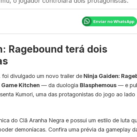
mu, o jogador controlará dois protagonistas.
Enviar no WhatsApp
n: Ragebound terá dois
as
, foi divulgado um novo trailer de
Ninja Gaiden: Rage
 Game Kitchen
— da duologia
Blasphemous
— e pub
esenta Kumori, uma das protagonistas do jogo ao lado 
nica do Clã Aranha Negra e possui um estilo de luta q
poder demoníacas. Confira uma prévia da gameplay 