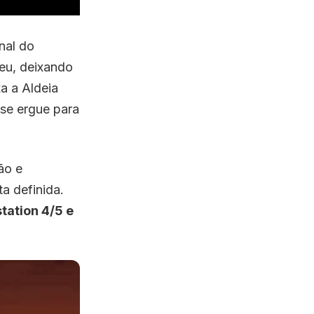
nal do
eu, deixando
a a Aldeia
 se ergue para
ão e
a definida.
tation 4/5 e