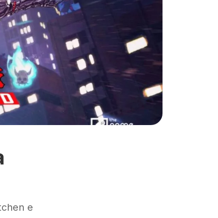
a
tchen e