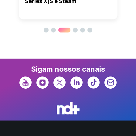
Series X|S e Steam
Sigam nossos canais