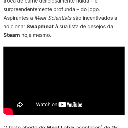
troca de carne deliciosamente fluida – e
surpreendentemente profunda – do jogo.
Aspirantes a
Meat Scientists
são incentivados a
adicionar
Swapmeat
à sua lista de desejos da
Steam
hoje mesmo.
O teste aberto do
Meat Lab 5
acontecerá de
15