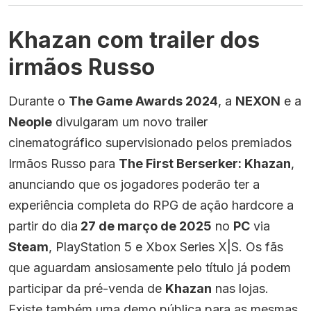
Khazan com trailer dos
irmãos Russo
Durante o
The Game Awards 2024
, a
NEXON
e a
Neople
divulgaram um novo trailer
cinematográfico supervisionado pelos premiados
Irmãos Russo para
The First Berserker: Khazan
,
anunciando que os jogadores poderão ter a
experiência completa do RPG de ação hardcore a
partir do dia
27 de março de 2025
no
PC
via
Steam
, PlayStation 5 e Xbox Series X|S. Os fãs
que aguardam ansiosamente pelo título já podem
participar da pré-venda de
Khazan
nas lojas.
Existe também uma demo pública para as mesmas