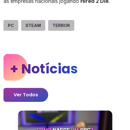
as empresas nacionais jogando
Hired 2 Die
.
PC
STEAM
TERROR
+ Notícias
Ver Todos