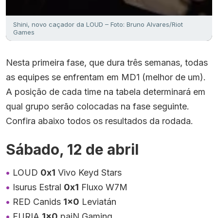
Shini, novo caçador da LOUD – Foto: Bruno Alvares/Riot
Games
Nesta primeira fase, que dura três semanas, todas
as equipes se enfrentam em MD1 (melhor de um).
A posição de cada time na tabela determinará em
qual grupo serão colocadas na fase seguinte.
Confira abaixo todos os resultados da rodada.
Sábado, 12 de abril
LOUD
0x1
Vivo Keyd Stars
Isurus Estral
0x1
Fluxo W7M
RED Canids
1×0
Leviatán
FURIA
1×0
paiN Gaming