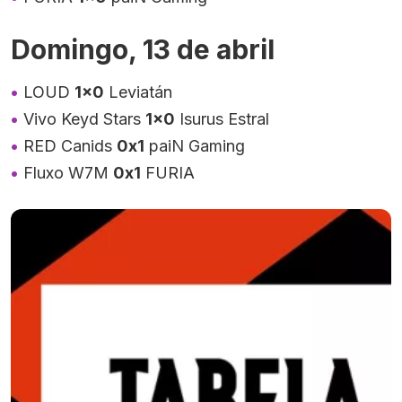
Domingo, 13 de abril
LOUD
1×0
Leviatán
Vivo Keyd Stars
1×0
Isurus Estral
RED Canids
0x1
paiN Gaming
Fluxo W7M
0x1
FURIA