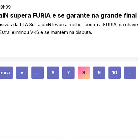
 9h39
aiN supera FURIA e se garante na grande final
sivos da LTA Sul, a paiN levou a melhor contra a FURIA; na chave
s Estral eliminou VKS e se mantém na disputa.
meira
«
...
6
7
8
9
10
...