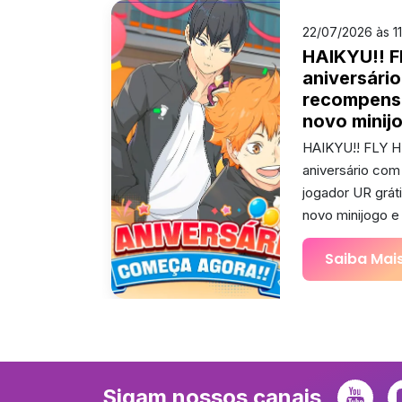
22/07/2026 às 1
HAIKYU!! F
aniversári
recompens
novo minij
HAIKYU!! FLY 
aniversário co
jogador UR grát
novo minijogo e
Saiba Mai
Sigam nossos canais