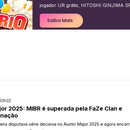
jogador UR grátis, HITOSHI GINJIMA SP,
Saiba Mais
 20h32
jor 2025: MIBR é superada pela FaZe Clan e
minação
leira disputava série decisiva no Austin Major 2025 e agora encer