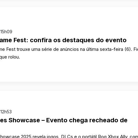
 15h09
me Fest: confira os destaques do evento
Fest trouxe uma série de anúncios na última sexta-feira (6). F
que rolou.
 12h53
s Showcase – Evento chega recheado de
owcase 2025 revela jogos, DLCs e o portátil Rog Xbox Ally, co