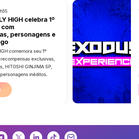
1h55
LY HIGH celebra 1º
o com
as, personagens e
ogo
HIGH comemora seu 1º
m recompensas exclusivas,
is, HITOSHI GINJIMA SP,
 personagens inéditos.
s