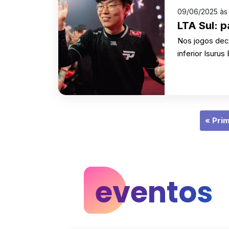
09/06/2025 às
LTA Sul: p
Nos jogos deci
inferior Isuru
« Pri
eventos