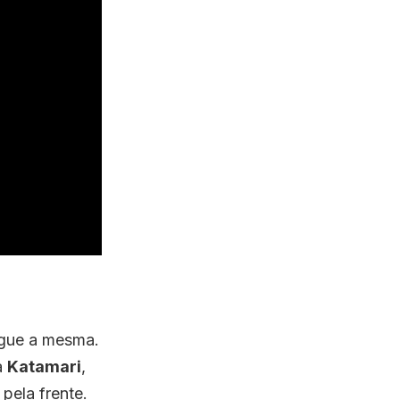
segue a mesma.
a
Katamari
,
pela frente.