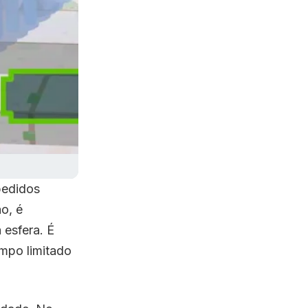
pedidos
o, é
 esfera. É
mpo limitado