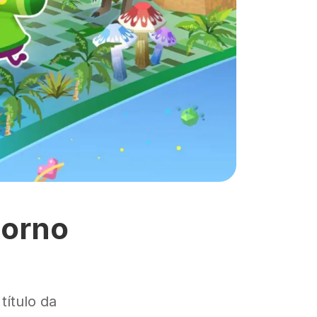
torno
ítulo da