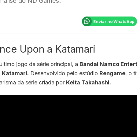
 análise do ND Games.
Enviar no WhatsApp
Once Upon a Katamari
ltimo jogo da série principal, a
Bandai Namco Enter
 Katamari.
Desenvolvido pelo estúdio
Rengame
, o t
arisma da série criada por
Keita Takahashi.