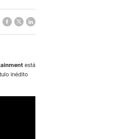
tainment
está
ítulo inédito