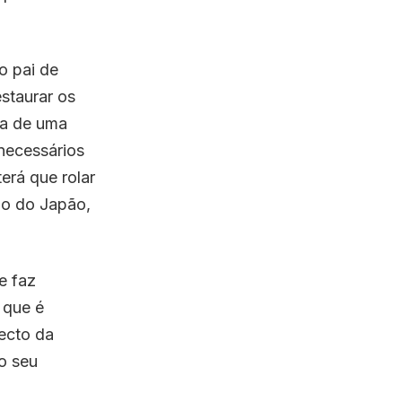
o pai de
estaurar os
da de uma
necessários
erá que rolar
do do Japão,
e faz
 que é
ecto da
o seu