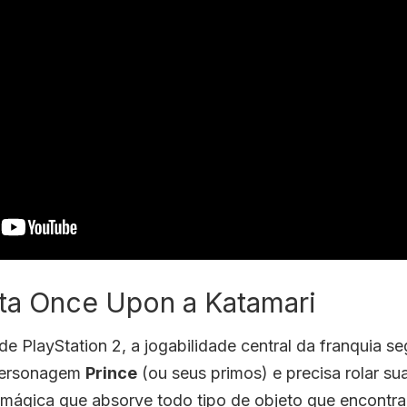
ata Once Upon a Katamari
de PlayStation 2, a jogabilidade central da franquia 
 personagem
Prince
(ou seus primos) e precisa rolar su
mágica que absorve todo tipo de objeto que encontra 