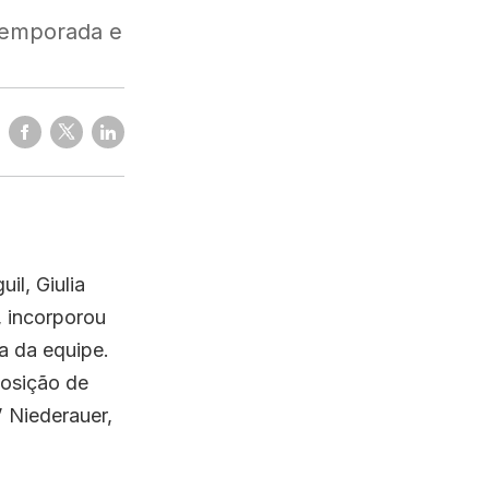
 temporada e
il, Giulia
, incorporou
a da equipe.
posição de
”
Niederauer,