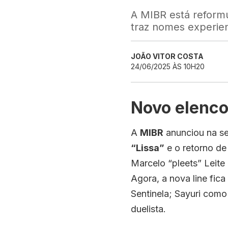
A MIBR está reformu
traz nomes experien
JOÃO VITOR COSTA
24/06/2025 ÀS 10H20
Novo elenco
A
MIBR
anunciou na se
“Lissa”
e o retorno de
Marcelo “pleets” Leit
Agora, a nova line fic
Sentinela; Sayuri como
duelista.