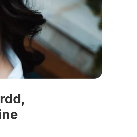
rdd,
ine