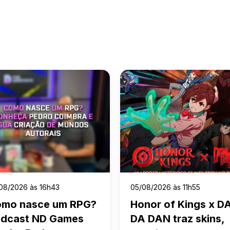
h43
05/08/2026 às 11h55
0
 um RPG?
Honor of Kings x DAN
B
 Games
DA DAN traz skins,
R