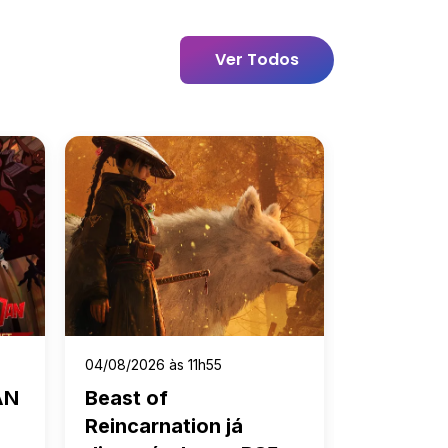
Ver Todos
4/08/2026 às 11h55
03/08/2026 às 16h28
east of
Jogue como um
eincarnation já
bombeiro e apagu