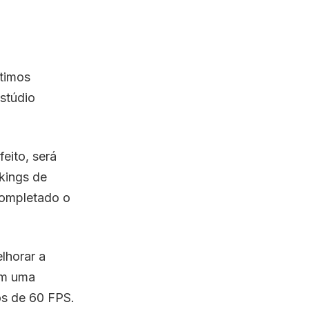
ltimos
estúdio
eito, será
kings de
 completado o
lhorar a
om uma
s de 60 FPS.