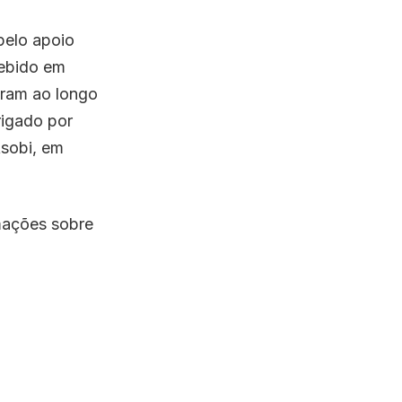
pelo apoio
cebido em
aram ao longo
igado por
Asobi, em
mações sobre