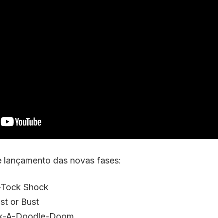
e lançamento das novas fases:
-Tock Shock
st or Bust
ock-A-Doodle-Doom