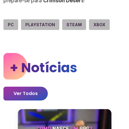
prepare-se para
Crimson Desert
!
PC
PLAYSTATION
STEAM
XBOX
+ Notícias
Ver Todos