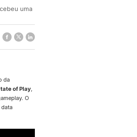
recebeu uma
o da
tate of Play
,
gameplay. O
 data