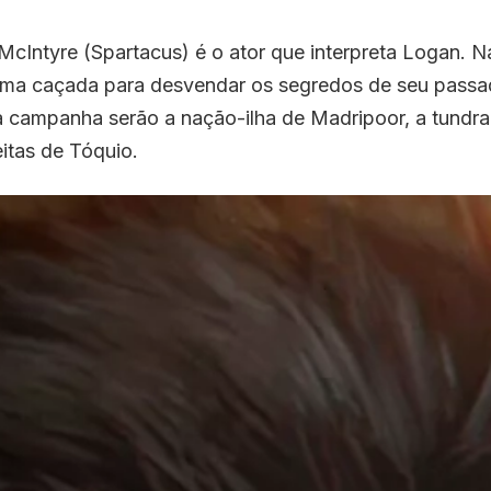
McIntyre (Spartacus) é o ator que interpreta Logan. Na
uma caçada para desvendar os segredos de seu passad
a campanha serão a nação-ilha de Madripoor, a tundra
eitas de Tóquio.