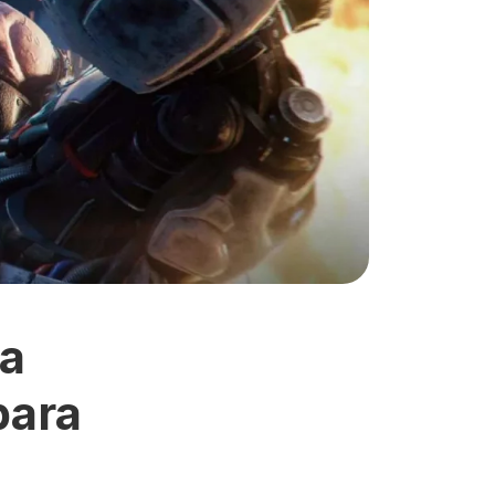
ha
para