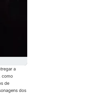
tregar a
r, como
os de
rsonagens dos