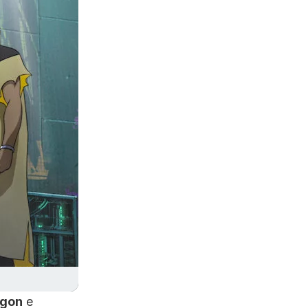
agon
e