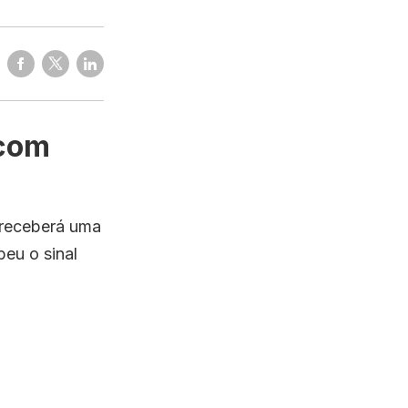
 com
 receberá uma
eu o sinal