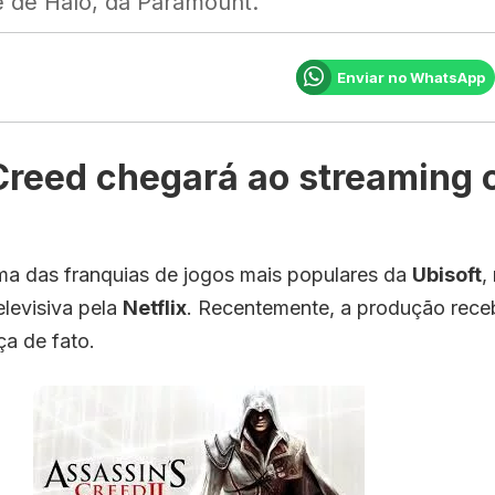
e de Halo, da Paramount.
Enviar no WhatsApp
Creed chegará ao streaming
ma das franquias de jogos mais populares da
Ubisoft
,
elevisiva pela
Netflix
. Recentemente, a produção receb
a de fato.