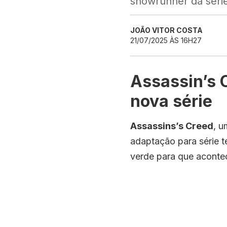
showrunner da séri
JOÃO VITOR COSTA
21/07/2025 ÀS 16H27
Assassin’s 
nova série
Assassins’s Creed
, u
adaptação para série t
verde para que aconteç