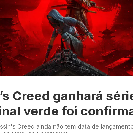
’s Creed ganhará séri
sinal verde foi confir
sin's Creed ainda não tem data de lançamento