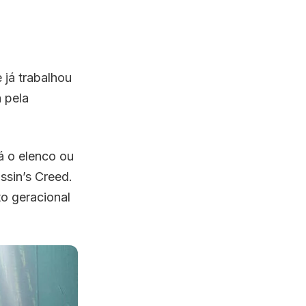
e já trabalhou
 pela
á o elenco ou
ssin’s Creed.
to geracional