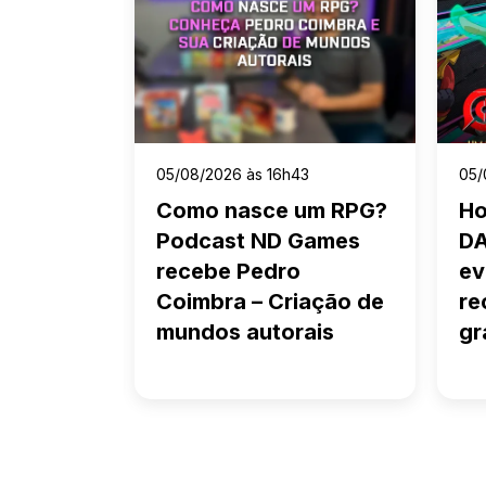
0
05/08/2026 às 16h43
05/
a jogos:
Como nasce um RPG?
Ho
agens
Podcast ND Games
DA
nos
recebe Pedro
ev
ast ND
Coimbra – Criação de
re
mundos autorais
gr