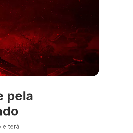
e pela
mado
 e terá