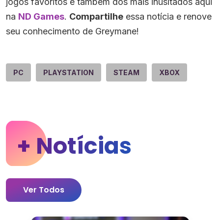
jogos favoritos e também dos mais inusitados aqui
na
ND Games
.
Compartilhe
essa notícia e renove
seu conhecimento de Greymane!
PC
PLAYSTATION
STEAM
XBOX
+ Notícias
Ver Todos