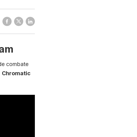
eam
o de combate
a
Chromatic