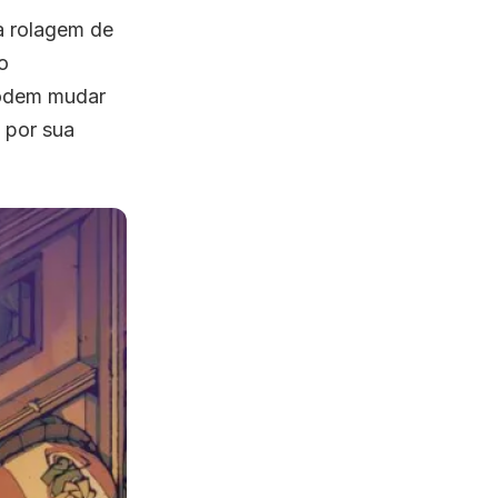
a rolagem de
o
podem mudar
 por sua