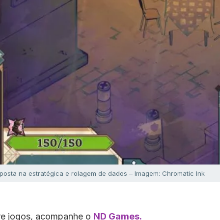
osta na estratégica e rolagem de dados – Imagem: Chromatic Ink
bre jogos, acompanhe o
ND Games.