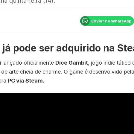
na quinta-feira (14).
Enviar no WhatsApp
 já pode ser adquirido na St
oi lançado oficialmente
Dice Gambit
, jogo indie tátic
 de arte cheia de charme. O game é desenvolvido pel
ara
PC via Steam.