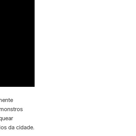
mente
 monstros
quear
dos da cidade.