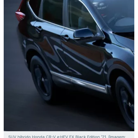
SUV híbrido Honda CR-V e:HEV EX Black Edition ’21. (Imagem: