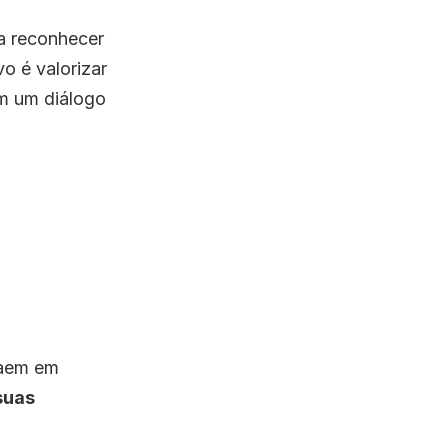
a reconhecer
vo é valorizar
em um diálogo
saem em
suas