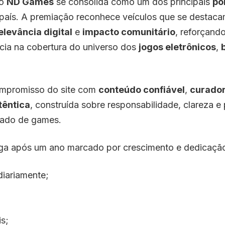
 o
ND Games
se consolida como um dos principais
po
país. A premiação reconhece veículos que se destac
elevância digital
e
impacto comunitário
, reforçand
cia na cobertura do universo dos
jogos eletrônicos
,
compromisso do site com
conteúdo confiável
,
curador
utêntica
, construída sobre responsabilidade, clareza e
ado de games.
ga após um ano marcado por crescimento e dedicaçã
diariamente;
s;