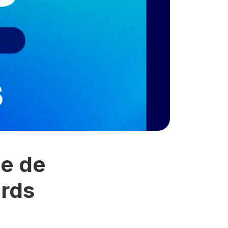
te de
ards