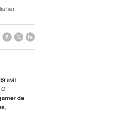
isher
o
Brasil
. O
 gamer de
es
,