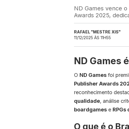
ND Games vence o p
Awards 2025, dedic
RAFAEL "MESTRE XIS"
11/12/2025 ÀS 11H55
ND Games é
O
ND Games
foi prem
Publisher Awards 20
reconhecimento destac
qualidade
, análise cr
boardgames
e
RPGs 
O que é o Br