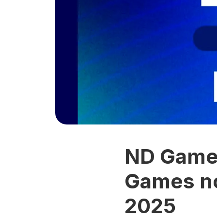
ND Games
Games no
2025