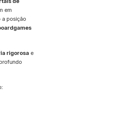
rtais de
am em
o a posição
boardgames
ia rigorosa
e
 profundo
o: