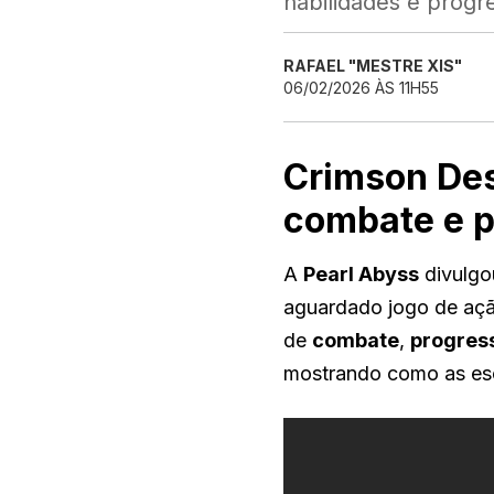
habilidades e progr
RAFAEL "MESTRE XIS"
06/02/2026 ÀS 11H55
Crimson Des
combate e p
A
Pearl Abyss
divulgo
aguardado jogo de açã
de
combate
,
progress
mostrando como as esc