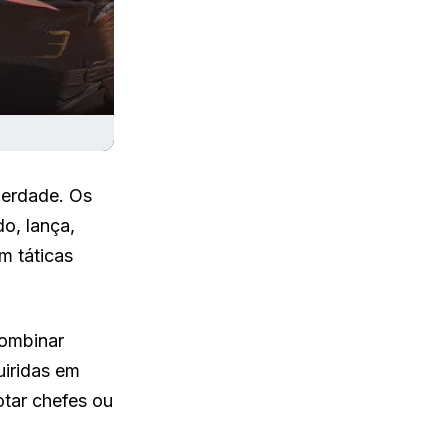
berdade. Os
o, lança,
m táticas
combinar
uiridas em
otar chefes ou