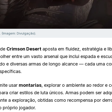
s. (Imagem: Divulgação).
 de
Crimson Desert
aposta em fluidez, estratégia e li
lher entre um vasto arsenal que inclui espada e escud
o e diversas armas de longo alcance — cada uma co
specíficas.
mite usar
montarias
, explorar o ambiente ao redor e 
para criar estilos de luta únicos. Armas podem ser adq
ante a exploração, obtidas como recompensa por derr
 próprio jogador.