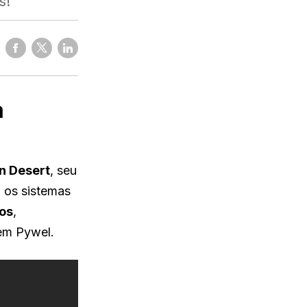
s!
a
n Desert
, seu
 os sistemas
os
,
em Pywel.