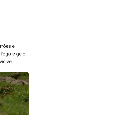
s
rrões e
 fogo e gelo,
isível.