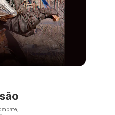
ssão
combate,