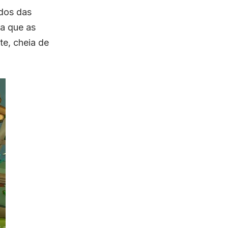
edos das
da que as
e, cheia de