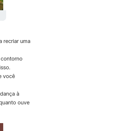
a recriar uma
 contorno
isso.
e você
udança à
nquanto ouve