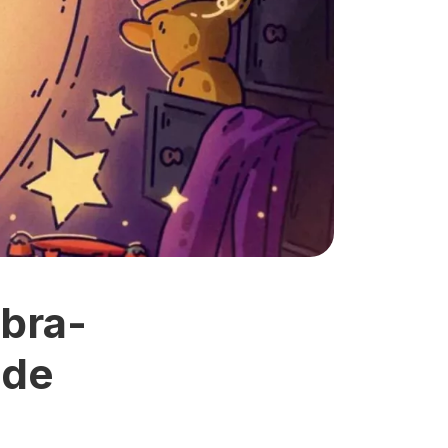
bra-
 de