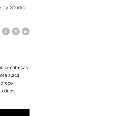
rry Studio,
uebra-cabeças
ora suíça
 preço
as duas