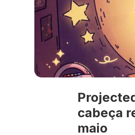
Projecte
cabeça r
maio