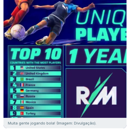
Muita gente jogando bola! (Imagem: Divulgação).