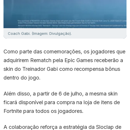
Coach Gabi. (Imagem: Divulgação).
Como parte das comemorações, os jogadores que
adquirirem Rematch pela Epic Games receberão a
skin do Treinador Gabi como recompensa bônus
dentro do jogo.
Além disso, a partir de 6 de julho, a mesma skin
ficará disponível para compra na loja de itens de
Fortnite para todos os jogadores.
A colaboração reforça a estratégia da Sloclap de