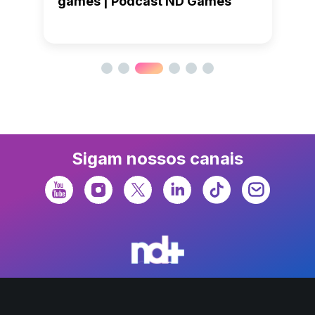
games | Podcast ND Games
Sigam nossos canais