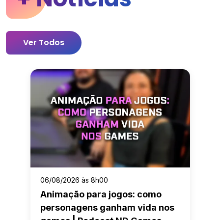
Ver Todos
06/08/2026 às 8h00
Animação para jogos: como
personagens ganham vida nos