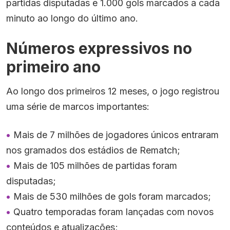
partidas disputadas e 1.000 gols marcados a cada
minuto ao longo do último ano.
Números expressivos no
primeiro ano
Ao longo dos primeiros 12 meses, o jogo registrou
uma série de marcos importantes:
Mais de 7 milhões de jogadores únicos entraram
nos gramados dos estádios de Rematch;
Mais de 105 milhões de partidas foram
disputadas;
Mais de 530 milhões de gols foram marcados;
Quatro temporadas foram lançadas com novos
conteúdos e atualizações;